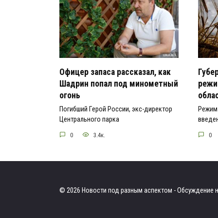
Офицер запаса рассказал, как
Губе
Шадрин попал под минометный
режи
огонь
обла
Погибший Герой России, экс-директор
Режим 
Центрального парка
введен
0
3.4к.
0
© 2026 Новости под разным аспектом - Обсуждение н