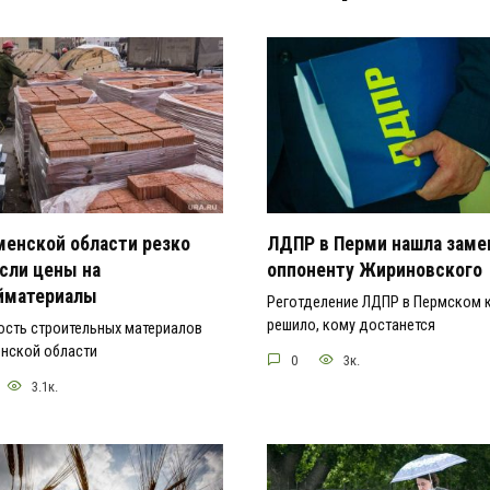
менской области резко
ЛДПР в Перми нашла заме
сли цены на
оппоненту Жириновского
йматериалы
Реготделение ЛДПР в Пермском 
решило, кому достанется
ость строительных материалов
енской области
0
3к.
3.1к.