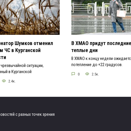
рнатор Шумков отменил
В ХМАО придут последни
м ЧС в Курганской
теплые дни
сти
В ХМАО к концу недели ожидает
потепление до +22 градусов.
чрезвычайной ситуации,
ный в Курганской
0
2.5к.
2.4к.
овостей с разных точек зрения