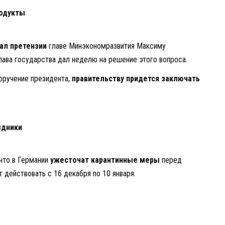
родукты
ал претензии
главе Минэкономразвития Максиму
Глава государства дал неделю на решение этого вопроса.
оручение президента,
правительству придется заключать
здники
что в Германии
ужесточат карантинные меры
перед
 действовать с 16 декабря по 10 января.