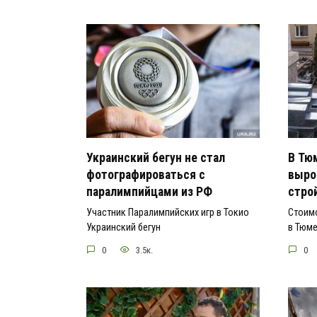
Украинский бегун не стал
В Тю
фотографироваться с
выро
паралимпийцами из РФ
стро
Участник Паралимпийских игр в Токио
Стоим
Украинский бегун
в Тюм
0
3.5к.
0