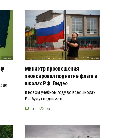
ну
Министр просвещения
анонсировал поднятие флага в
школах РФ. Видео
крае
В новом учебном году во всех школах
РФ будут поднимать
0
3к.