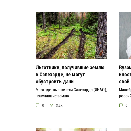
Льготники, получившие землю
Вуза
в Салехарде, не могут
инос
обустроить дачи
свой
Многодетные жители Салехарда (ЯНАО),
Миноб
получившие землю
росси
0
3.2к.
0