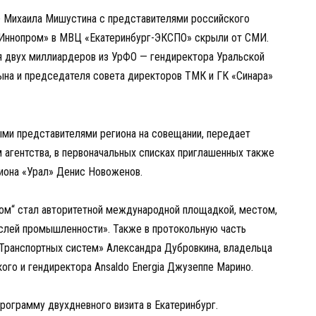
 Михаила Мишустина с представителями российского
 «Иннопром» в МВЦ «Екатеринбург-ЭКСПО» скрыли от СМИ.
ия двух миллиардеров из УрФО — гендиректора Уральской
ына и председателя совета директоров ТМК и ГК «Синара»
ыми представителями региона на совещании, передает
 агентства, в первоначальных списках приглашенных также
иона «Урал» Денис Новоженов.
ром“ стал авторитетной международной площадкой, местом,
аслей промышленности». Также в протокольную часть
«Транспортных систем» Александра Дубровкина, владельца
ого и гендиректора Ansaldo Energia Джузеппе Марино.
ограмму двухдневного визита в Екатеринбург.