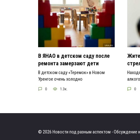
В ЯНАО в детском саду после
Жите
ремонта замерзают дети
стре
В детском саду «Теремок» в Новом
Наход
Уренгое очень холодно
алкого
0
1.3к.
0
© 2026 Новости под разным аспектом - Обсуждение н