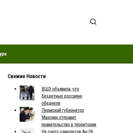
ура
Свежие Новости
ВШЭ объявила, что
бездетные россияне
обеднели
Пермский губернатор
Махонин отправит
правительство в территории
На счету самолетов Ан-26