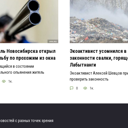
ль Новосибирска открыл
Экоактивист усомнился в
льбу по прохожим из окна
законности свалки, горящ
Лабытнанги
ящийся в состоянии
льного опьянения житель
Экоактивист Алексей Шевцов пр
проверить законность
1к.
0
1к.
овостей с разных точек зрения