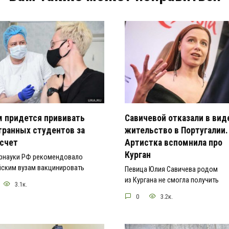
м придется прививать
Савичевой отказали в вид
транных студентов за
жительство в Португалии.
 счет
Артистка вспомнила про
Курган
рнауки РФ рекомендовало
йским вузам вакцинировать
Певица Юлия Савичева родом
из Кургана не смогла получить
3.1к.
0
3.2к.