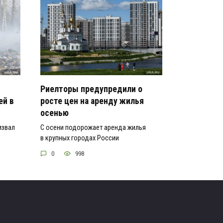
Риелторы предупредили о
ей в
росте цен на аренду жилья
осенью
извал
С осени подорожает аренда жилья
в крупных городах России
0
998