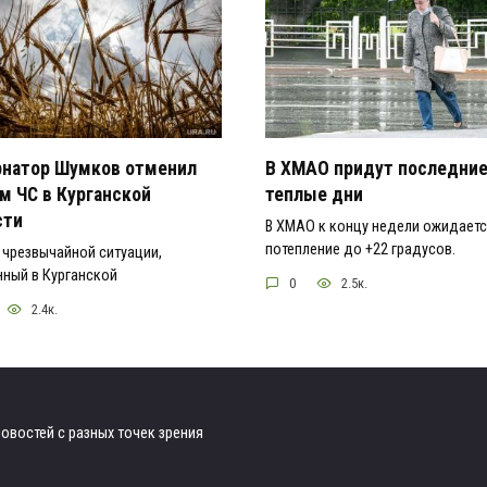
рнатор Шумков отменил
В ХМАО придут последни
м ЧС в Курганской
теплые дни
сти
В ХМАО к концу недели ожидает
потепление до +22 градусов.
чрезвычайной ситуации,
ный в Курганской
0
2.5к.
2.4к.
овостей с разных точек зрения