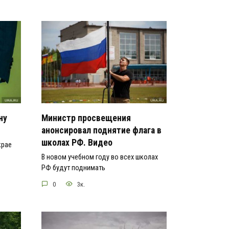
ну
Министр просвещения
анонсировал поднятие флага в
школах РФ. Видео
крае
В новом учебном году во всех школах
РФ будут поднимать
0
3к.