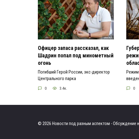
Офицер запаса рассказал, как
Губе
Шадрин попал под минометный
режи
огонь
обла
Погибший Герой России, экс-директор
Режим 
Центрального парка
введен
0
3.4к.
0
© 2026 Новости под разным аспектом - Обсуждение н