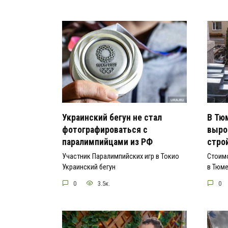
Украинский бегун не стал
В Тю
фотографироваться с
выро
паралимпийцами из РФ
стро
Участник Паралимпийских игр в Токио
Стоим
Украинский бегун
в Тюм
0
3.5к.
0