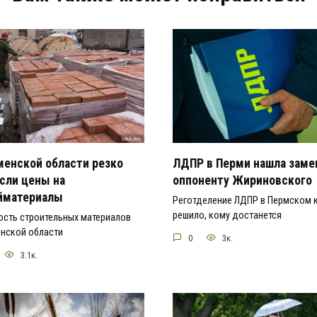
менской области резко
ЛДПР в Перми нашла заме
сли цены на
оппоненту Жириновского
йматериалы
Реготделение ЛДПР в Пермском 
решило, кому достанется
ость строительных материалов
енской области
0
3к.
3.1к.