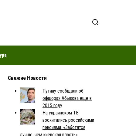
ура
Свежие Новости
Путину сообщали об
офшорах Абызова еще в
2015 году
На украинском ТВ
восхитились российскими
пенсиями. «Заботятся
лучше, чем киевская власть»