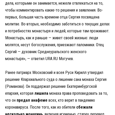
дела, которыми он занимается, нежели отвлекаться на то,
чтобы комментировать какие-то решения и заявления. Во-
первых, большая часть времени отца Сергия посвящена
молитве. Во-вторых, необходимо заботиться о текущих делах
и потребностях монастыря и людей, которые там проживают.
Монастырь, как и раньше — живет своей жизнью: люди
молятся, несут богослужения, приезжают паломники. Отец
Сергий — духовник Среднеуральского женского
монастыря», — ответил URA.RU Могучев.
Ранее патриарх Московский и всея Руси Кирилл утвердил
решение Кпархиального суда о лишении сана монаха Сергия
(Романова). Он поддержал решение Екатеринбургской
епархия, которая
лишила
монаха права проповедовать за то,
что он
предал анафеме
всех, кто верит в пандемию
коронавируса. После того, как из обители
сбежали
несколько монахинь
, включая игуменью, старец перевел