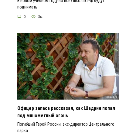
В новом учебном году во всех школах РФ будут
поднимать
0
3к.
Офицер запаса рассказал, как Шадрин попал
под минометный огонь
Погибший Герой России, экс-директор Центрального
парка