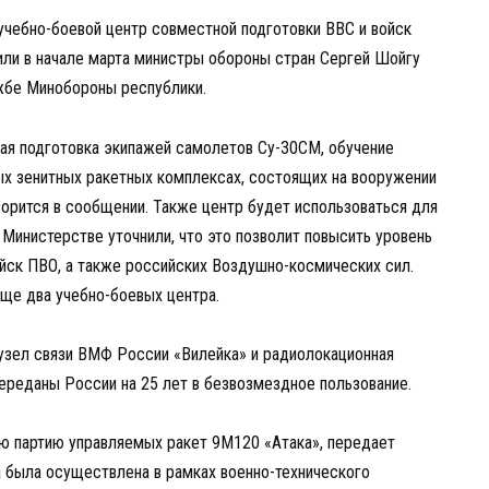
учебно-боевой центр совместной подготовки ВВС и войск
или в начале марта министры обороны стран Сергей Шойгу
ужбе Минобороны республики.
ая подготовка экипажей самолетов Су-30СМ, обучение
ых зенитных ракетных комплексах, состоящих на вооружении
орится в сообщении. Также центр будет использоваться для
Министерстве уточнили, что это позволит повысить уровень
йск ПВО, а также российских Воздушно-космических сил.
еще два учебно-боевых центра.
узел связи ВМФ России «Вилейка» и радиолокационная
переданы России на 25 лет в безвозмездное пользование.
 партию управляемых ракет 9М120 «Атака», передает
а была осуществлена в рамках военно-технического