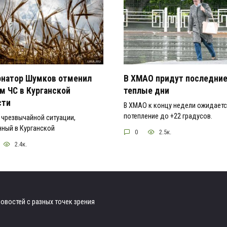
рнатор Шумков отменил
В ХМАО придут последни
м ЧС в Курганской
теплые дни
сти
В ХМАО к концу недели ожидает
потепление до +22 градусов.
чрезвычайной ситуации,
ный в Курганской
0
2.5к.
2.4к.
овостей с разных точек зрения