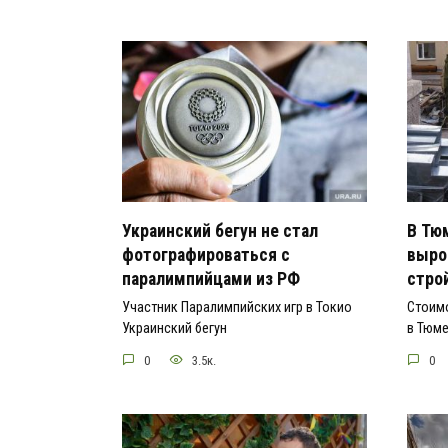
Украинский бегун не стал
В Тю
фотографироваться с
выро
паралимпийцами из РФ
стро
Участник Паралимпийских игр в Токио
Стоим
Украинский бегун
в Тюм
0
3.5к.
0