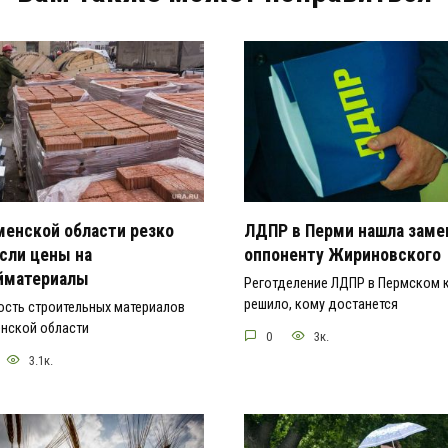
менской области резко
ЛДПР в Перми нашла заме
сли цены на
оппоненту Жириновского
йматериалы
Реготделение ЛДПР в Пермском 
решило, кому достанется
ость строительных материалов
енской области
0
3к.
3.1к.