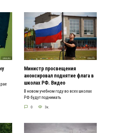
ну
Министр просвещения
анонсировал поднятие флага в
школах РФ. Видео
крае
В новом учебном году во всех школах
РФ будут поднимать
0
3к.