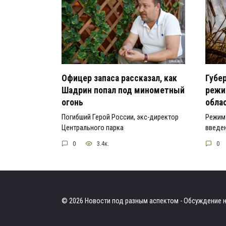
Офицер запаса рассказал, как
Губе
Шадрин попал под минометный
режи
огонь
обла
Погибший Герой России, экс-директор
Режим 
Центрального парка
введен
0
3.4к.
0
© 2026 Новости под разным аспектом - Обсуждение н