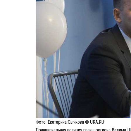
Фото: Екатерина Сычкова © URA.RU
Принципиальная позиция главы региона Вадима Ш