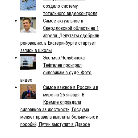
создало систему
тотального видеоконтроля
Самое актуальное в
Свердловской области на 1
апреля. Депутаты одобрили
реновацию, в Екатеринбурге стартует
запись в школы
Экс-мэр Челябинска
Тефтелев проиграл
силовикам в суде. Фото,
видео
Самое важное в России и в
мире на 26 января. В
Кремле оправдали
силовиков за жесткость, Госдума
меняет правила выплаты больничных и
пособий, Путин выступит в Давосе