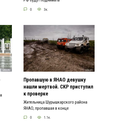
РФ будут поднимать
0
3к.
е
Пропавшую в ЯНАО девушку
нашли мертвой. СКР приступил
к проверке
ся
Жительница Шурышкарского района
ЯНАО, пропавшая в конце
0
1.1к.