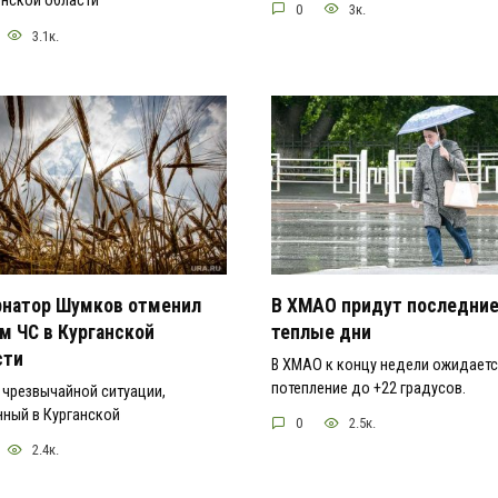
енской области
0
3к.
3.1к.
рнатор Шумков отменил
В ХМАО придут последни
м ЧС в Курганской
теплые дни
сти
В ХМАО к концу недели ожидает
потепление до +22 градусов.
чрезвычайной ситуации,
ный в Курганской
0
2.5к.
2.4к.