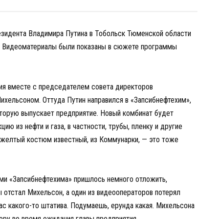
езидента Владимира Путина в Тобольск Тюменской области
. Видеоматериалы были показаны в сюжете программы
ция вместе с председателем совета директоров
хельсоном. Оттуда Путин направился в «Запсибнефтехим»,
оторую выпускает предприятие. Новый комбинат будет
ию из нефти и газа, в частности, трубы, пленку и другие
ш желтый костюм известный, из Коммунарки, — это тоже
ми «Запсибнефтехима» пришлось немного отложить,
ы отстал Михельсон, а один из видеооператоров потерял
вас какого-то штатива. Подумаешь, ерунда какая. Михельсона
тору во время ожидания главы предприятия.