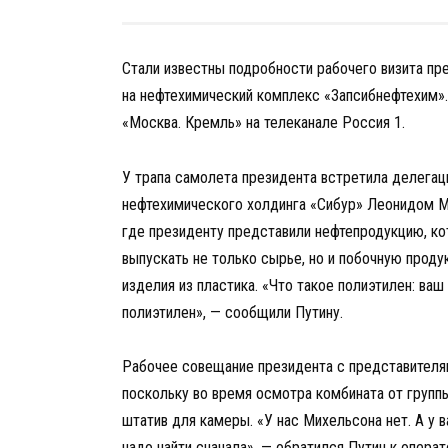
Стали известны подробности рабочего визита пр
на нефтехимический комплекс «Запсибнефтехим»
«Москва. Кремль» на телеканале Россия 1.
У трапа самолета президента встретила делега
нефтехимического холдинга «Сибур» Леонидом Ми
где президенту представили нефтепродукцию, к
выпускать не только сырье, но и побочную продукц
изделия из пластика. «Что такое полиэтилен: ва
полиэтилен», — сообщили Путину.
Рабочее совещание президента с представителя
поскольку во время осмотра комбината от групп
штатив для камеры. «У нас Михельсона нет. А у 
надо найти сначала», — обратился Путин к опера