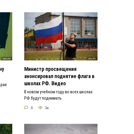
ну
Министр просвещения
анонсировал поднятие флага в
школах РФ. Видео
крае
В новом учебном году во всех школах
РФ будут поднимать
0
3к.