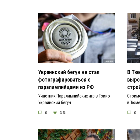
Украинский бегун не стал
В Тю
фотографироваться с
выро
паралимпийцами из РФ
стро
Участник Паралимпийских игр в Токио
Стоим
Украинский бегун
в Тюм
0
3.5к.
0