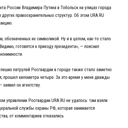
нта России Владимира Путина в Тобольск на улицах города
 других правоохранительных структур. Об этом URA.RU
дакцию.
 обозначенных их символикой. Ну и в целом, как-то стало
идимо, готовятся к приезду президента», — пояснил
анонимности.
 пеших патрулей Росгвардии в городе также стало заметно
ся, прошел километра четыре. За это время у меня дважды
 заявил он агентству.
ом управлении Росгвардии URA.RU не удалось: там взяли
деральной службы охраны РФ, которая занимается
тва, от комментариев отказались.