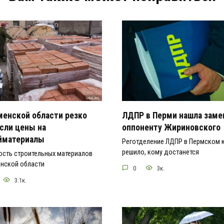
менской области резко
ЛДПР в Перми нашла заме
сли цены на
оппоненту Жириновского
йматериалы
Реготделение ЛДПР в Пермском 
решило, кому достанется
ость строительных материалов
енской области
0
3к.
3.1к.