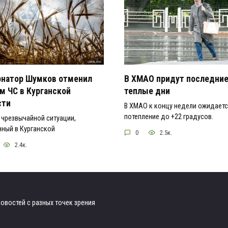
рнатор Шумков отменил
В ХМАО придут последни
м ЧС в Курганской
теплые дни
сти
В ХМАО к концу недели ожидает
потепление до +22 градусов.
чрезвычайной ситуации,
ный в Курганской
0
2.5к.
2.4к.
овостей с разных точек зрения