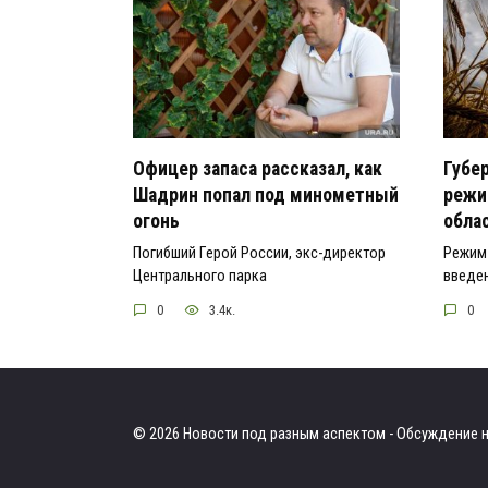
Офицер запаса рассказал, как
Губе
Шадрин попал под минометный
режи
огонь
обла
Погибший Герой России, экс-директор
Режим 
Центрального парка
введен
0
3.4к.
0
© 2026 Новости под разным аспектом - Обсуждение н