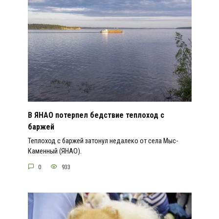
В ЯНАО потерпел бедствие теплоход с
баржей
Теплоход с баржей затонул недалеко от села Мыс-
Каменный (ЯНАО).
0
933